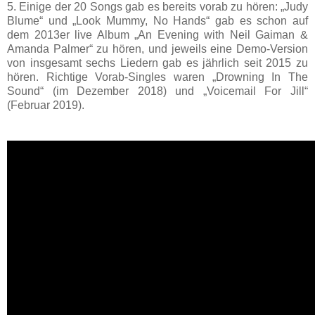
5. Einige der 20 Songs gab es bereits vorab zu hören: „Judy
Blume“ und „Look Mummy, No Hands“ gab es schon auf
dem 2013er live Album „An Evening with Neil Gaiman &
Amanda Palmer“ zu hören, und jeweils eine Demo-Version
von insgesamt sechs Liedern gab es jährlich seit 2015 zu
hören. Richtige Vorab-Singles waren „Drowning In The
Sound“ (im Dezember 2018) und „Voicemail For Jill“
(Februar 2019).