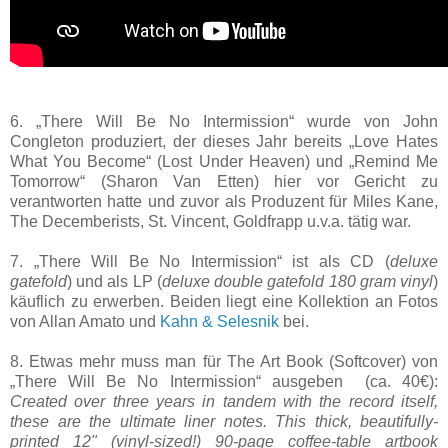
6. „There Will Be No Intermission“ wurde von John
Congleton produziert, der dieses Jahr bereits „Love Hates
What You Become“ (Lost Under Heaven) und „Remind Me
Tomorrow“ (Sharon Van Etten) hier vor Gericht zu
verantworten hatte und zuvor als Produzent für Miles Kane,
The Decemberists, St. Vincent, Goldfrapp u.v.a. tätig war.
7. „There Will Be No Intermission“ ist als CD (
deluxe
gatefold
) und als LP (
deluxe double gatefold 180 gram vinyl
)
käuflich zu erwerben. Beiden liegt eine Kollektion an Fotos
von Allan Amato und
Kahn & Selesnik
bei.
8. Etwas mehr muss man für The Art Book (Softcover) von
„There Will Be No Intermission“ ausgeben (ca. 40€):
Created over three years in tandem with the record itself,
these are the ultimate liner notes. This thick, beautifully-
printed 12" (vinyl-sized!) 90-page coffee-table artbook