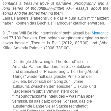
contains a treasure trove of narrative photography and a
long series of thoughtfully-written AFP essays about the
songs and the stories behind them.
Laura Palmers „Patreons“, die das Album auch mitfinanziert
haben, können das Buch als Hardcover käuflich erwerben.
9. „There Will Be No Intermission“ steht aktuell bei
Metacritic
bei 77/100 Punkten. Den beiden Vorgängern erging es noch
etwas besser: „Theatre Is Evil“ (2012, 82/100) und „Who
Killed Amanda Palmer“ (2008, 78/100).
Die Single „Drowning In The Sound“ ist ein
Amanda-Palmer-Standard mit Stakkatoklavier
und dramatischer Phrasierung, „The Thing About
Things“ wiederholt das gleiche Prinzip an der
Ukulele, bevor sich der Song zur Hymne
aufbäumt. Zwischen den epischen Diskurs- und
Klageliedern gibt’s Vinylknistern oder
filmsoundtrackhafte Interludes – was man aber
vermisst, ist das ganz große Konzept, das die
ausufernde Länge vieler Stücke rechtfertigt.