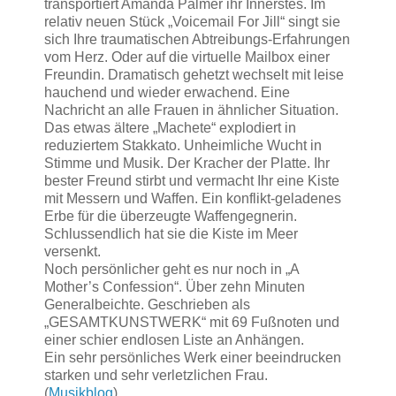
transportiert Amanda Palmer ihr Innerstes. Im
relativ neuen Stück „Voicemail For Jill“ singt sie
sich Ihre traumatischen Abtreibungs-Erfahrungen
vom Herz. Oder auf die virtuelle Mailbox einer
Freundin. Dramatisch gehetzt wechselt mit leise
hauchend und wieder erwachend. Eine
Nachricht an alle Frauen in ähnlicher Situation.
Das etwas ältere „Machete“ explodiert in
reduziertem Stakkato. Unheimliche Wucht in
Stimme und Musik. Der Kracher der Platte. Ihr
bester Freund stirbt und vermacht Ihr eine Kiste
mit Messern und Waffen. Ein konflikt-geladenes
Erbe für die überzeugte Waffengegnerin.
Schlussendlich hat sie die Kiste im Meer
versenkt.
Noch persönlicher geht es nur noch in „A
Mother’s Confession“. Über zehn Minuten
Generalbeichte. Geschrieben als
„GESAMTKUNSTWERK“ mit 69 Fußnoten und
einer schier endlosen Liste an Anhängen.
Ein sehr persönliches Werk einer beeindrucken
starken und sehr verletzlichen Frau.
(
Musikblog
)