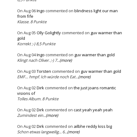
On Aug 06
Ingo
commented on
blindness light our man
from fife
Klasse. 8 Punkte
On Aug 05
Olly Golightly
commented on
guv warmer than
gold
Korrekt ;-) 8,5 Punkte
On Aug 04
Ingo
commented on
guv warmer than gold
Klingt nach Oliver. ;-) 7...
(more)
On Aug 03
Torsten
commented on
guv warmer than gold
EMF… hmpf. Ich würde noch Eat...
(more)
On Aug 02
Dirk
commented on
the just joans romantic
visions of
Tolles Album. 8 Punkte
On Aug 02
Dirk
commented on
cast yeah yeah yeah
Zumindest ein...
(more)
On Aug 02
Dirk
commented on
ailbhe reddy kiss big
Schon etwas langweilig... 6...
(more)