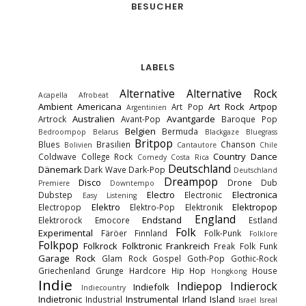
BESUCHER
LABELS
Alternative
Alternative Rock
Acapella
Afrobeat
Ambient
Americana
Art Rock
Artpop
Art Pop
Argentinien
Australien
Avantgarde
Artrock
Avant-Pop
Baroque Pop
Belgien
Bermuda
Bedroompop
Belarus
Blackgaze
Bluegrass
Britpop
Blues
Brasilien
Chanson
Bolivien
Cantautore
Chile
Country
Dance
Coldwave
College Rock
Comedy
Costa Rica
Deutschland
Dänemark
Dark Wave
Dark-Pop
Deutschland
Dreampop
Disco
Drone
Dub
Premiere
Downtempo
Electro
Electronica
Dubstep
Electronic
Easy Listening
Elektro
Elektropop
Electropop
Elektro-Pop
Elektronik
England
Endstand
Elektrorock
Emocore
Estland
Folk
Experimental
Färöer
Finnland
Folk-Punk
Folklore
Folkpop
Folkrock
Folktronic
Frankreich
Freak Folk
Funk
Garage Rock
Glam Rock
Gospel
Goth-Pop
Gothic-Rock
Griechenland
Grunge
Hardcore
Hip Hop
House
Hongkong
Indie
Indiepop
Indierock
Indiefolk
Indiecountry
Indietronic
Instrumental
Irland
Island
Industrial
Israel
Isreal