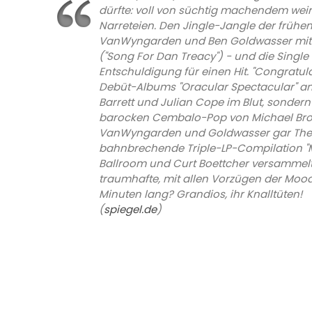
dürfte: voll von süchtig machendem weir
Narreteien. Den Jingle-Jangle der frühe
VanWyngarden und Ben Goldwasser mit de
("Song For Dan Treacy") - und die Single
Entschuldigung für einen Hit. "Congratula
Debüt-Albums "Oracular Spectacular" an,
Barrett und Julian Cope im Blut, sonder
barocken Cembalo-Pop von Michael Brown
VanWyngarden und Goldwasser gar The M
bahnbrechende Triple-LP-Compilation "Ma
Ballroom und Curt Boettcher versammelt
traumhafte, mit allen Vorzügen der Moody
Minuten lang? Grandios, ihr Knalltüten!
(
spiegel.de
)