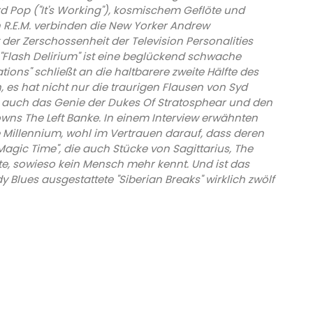
d Pop ("It's Working"), kosmischem Geflöte und
n R.E.M. verbinden die New Yorker Andrew
r Zerschossenheit der Television Personalities
 "Flash Delirium" ist eine beglückend schwache
tions" schließt an die haltbarere zweite Hälfte des
 es hat nicht nur die traurigen Flausen von Syd
n auch das Genie der Dukes Of Stratosphear und den
s The Left Banke. In einem Interview erwähnten
illennium, wohl im Vertrauen darauf, dass deren
gic Time", die auch Stücke von Sagittarius, The
e, sowieso kein Mensch mehr kennt. Und ist das
 Blues ausgestattete "Siberian Breaks" wirklich zwölf