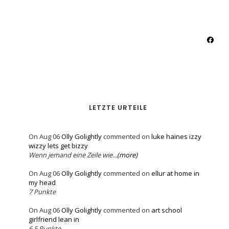
LETZTE URTEILE
On Aug 06
Olly Golightly
commented on
luke haines izzy
wizzy lets get bizzy
Wenn jemand eine Zeile wie...
(more)
On Aug 06
Olly Golightly
commented on
ellur at home in
my head
7 Punkte
On Aug 06
Olly Golightly
commented on
art school
girlfriend lean in
6,5 Punkte