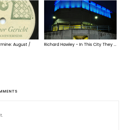
rmine: August /
Richard Hawley - In This City They ...
MMENTS
t.