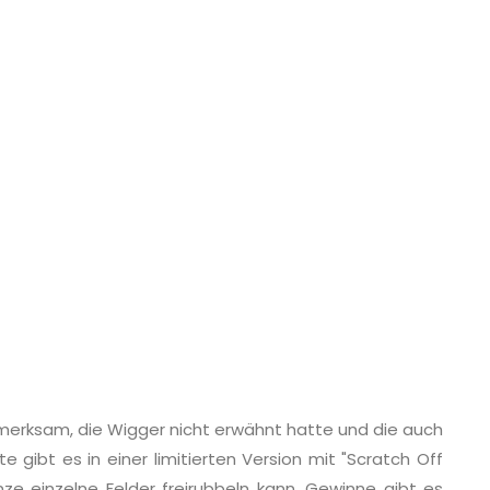
merksam, die Wigger nicht erwähnt hatte und die auch
e gibt es in einer limitierten Version mit "Scratch Off
ze einzelne Felder freirubbeln kann. Gewinne gibt es