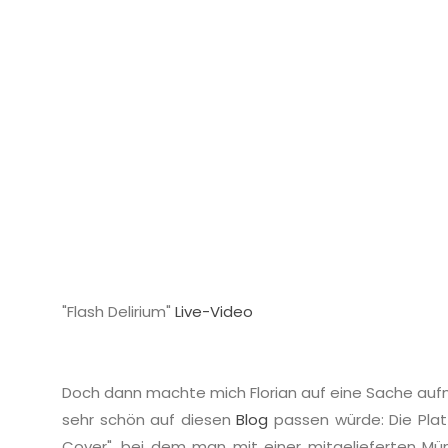
"Flash Delirium"
Live-Video
Doch dann machte mich Florian auf eine Sache auf
sehr schön auf diesen
Blog
passen würde: Die Platt
Cover", bei dem man mit einer mitgelieferten Mün