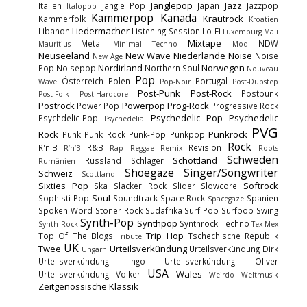
Janglepop
Jazz
Italien
Jangle Pop
Japan
Jazzpop
Italopop
Kammerpop
Kanada
Krautrock
Kammerfolk
Kroatien
Liedermacher
Libanon
Listening Session
Lo-Fi
Luxemburg
Mali
Mixtape
Metal
NDW
Mauritius
Minimal Techno
Mod
Neuseeland
New Wave
Niederlande
Noise
Noise
New Age
Nordirland
Norwegen
Pop
Noisepop
Northern Soul
Nouveau
Pop
Österreich
Polen
Portugal
Wave
Pop-Noir
Post-Dubstep
Post-Punk
Post-Rock
Postpunk
Post-Folk
Post-Hardcore
Postrock
Powerpop
Prog-Rock
Power Pop
Progressive Rock
Psychedelic Pop
Psychedelic
Psychdelic-Pop
Psychedelia
PVG
Rock
Punkrock
Punk
Punk Rock
Punk-Pop
Punkpop
Rock
R'n'B
R&B
Revision
R’n’B
Rap
Reggae
Remix
Roots
Schweden
Schottland
Russland
Schlager
Rumänien
Shoegaze
Singer/Songwriter
Schweiz
Scottland
Sixties Pop
Softrock
Ska
Slacker Rock
Slider
Slowcore
Soul
Sophisti-Pop
Soundtrack
Space Rock
Spanien
Spacegaze
Spoken Word
Stoner Rock
Südafrika
Surf Pop
Surfpop
Swing
Synth-Pop
Synthpop
Synthrock
Techno
Synth Rock
Tex-Mex
Trip Hop
Top Of The Blogs
Tschechische Republik
Tribute
UK
Twee
Urteilsverkündung
Urteilsverkündung Dirk
Ungarn
Urteilsverkündung Ingo
Urteilsverkündung Oliver
USA
Wales
Urteilsverkündung Volker
Weirdo
Weltmusik
Zeitgenössische Klassik